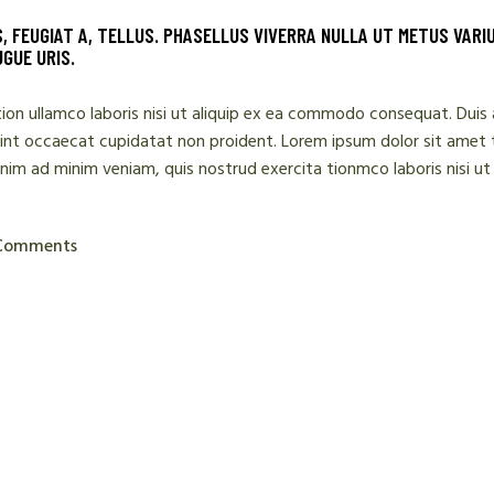
S, FEUGIAT A, TELLUS. PHASELLUS VIVERRA NULLA UT METUS VARI
UGUE URIS.
on ullamco laboris nisi ut aliquip ex ea commodo consequat. Duis au
 sint occaecat cupidatat non proident. Lorem ipsum dolor sit amet 
 enim ad minim veniam, quis nostrud exercita tionmco laboris nisi 
Comments